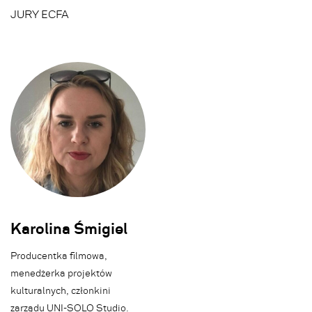
JURY ECFA
Filmy
Laureaci
Nagrody
Program
Aktualności
Biblioteka dydaktyczna
Relacje
Informacje dla widzów
Press
Informacje dla grup
Regulamin
Ale gadżety!
Ale Kino! Industry/Education Pro
Karolina Śmigiel
Producentka filmowa,
Partnerzy
BIP
Kontakt
menedżerka projektów
kulturalnych, członkini
zarządu UNI-SOLO Studio.