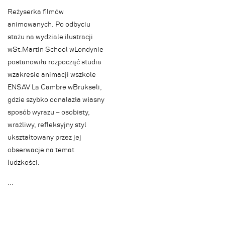
Reżyserka filmów
animowanych. Po odbyciu
stażu na wydziale ilustracji
w St. Martin School w Londynie
postanowiła rozpocząć studia
w zakresie animacji w szkole
ENSAV La Cambre w Brukseli,
gdzie szybko odnalazła własny
sposób wyrazu – osobisty,
wrażliwy, refleksyjny styl
ukształtowany przez jej
obserwacje na temat
ludzkości.
.
.
.
Festiwal
Jury