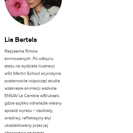
Lia Bertels
Reżyserka filmów
animowanych. Po odbyciu
stażu na wydziale ilustracji
w St. Martin School w Londynie
postanowiła rozpocząć studia
w zakresie animacji w szkole
ENSAV La Cambre w Brukseli,
gdzie szybko odnalazła własny
sposób wyrazu – osobisty,
wrażliwy, refleksyjny styl
ukształtowany przez jej
Festiwal
Jury
obserwacje na temat