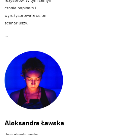
reżyserów. W tym samym
czasie napisała i
wyreżyserowała osiem
scenariuszy.
.
.
.
Aleksandra Ławska
Jest absolwentką